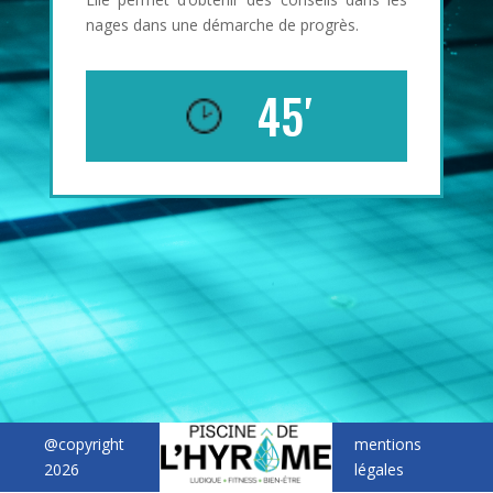
nages dans une démarche de progrès.
45′
@copyright
mentions
2026
légales